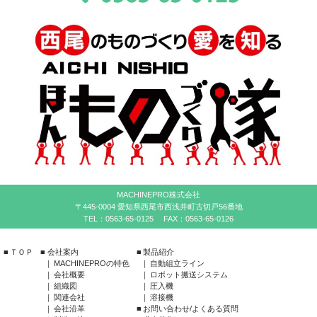
MACHINEPRO株式会社
〒445-0004 愛知県西尾市西浅井町古切戸56番地
TEL：
0563-65-0125
FAX：
0563-65-0126
ＴＯＰ
会社案内
製品紹介
MACHINEPROの特色
自動組立ライン
会社概要
ロボット搬送システム
組織図
圧入機
関連会社
溶接機
会社沿革
お問い合わせ/よくある質問